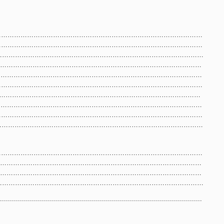
………………………………………………………………………………………
………………………………………………………………………………………
……………………………………………………………………………………
………………………………………………………………………………………
………………………………………………………………………………………
………………………………………………………………………………………
……………………………………………………………………………………
………………………………………………………………………………………
………………………………………………………………………………………
………………………………………………………………………………………
………………………………………………………………………………………
…………………………………………………………………………………………
…………………………………………………………………………………………
………………………………………………………………………………………
..................................................................................