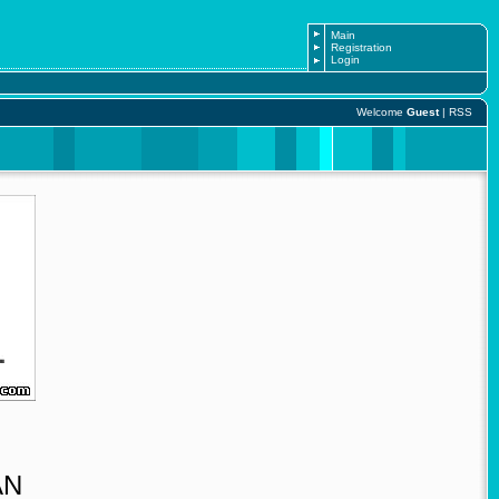
Main
Registration
Login
Welcome
Guest
|
RSS
AN