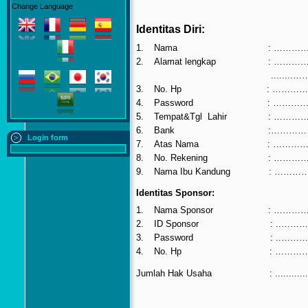
Change Language
Identitas Diri:
1.
Nama
: ……
2.
Alamat lengkap
: ……
........
…
3.
No. Hp
: ……
4.
Password
: ……
5.
Tempat&Tgl
Lahir
: ……
6.
Bank
:………
Login form
7.
Atas Nama
: ……
8.
No. Rekening
: ……
9.
Nama Ibu Kandung
: ……
Identitas Sponsor:
1.
Nama Sponsor
: ……
2.
ID Sponsor
: ..
3.
Password
: ..
4.
No. Hp
: ……
Jumlah Hak Usaha : ...............................